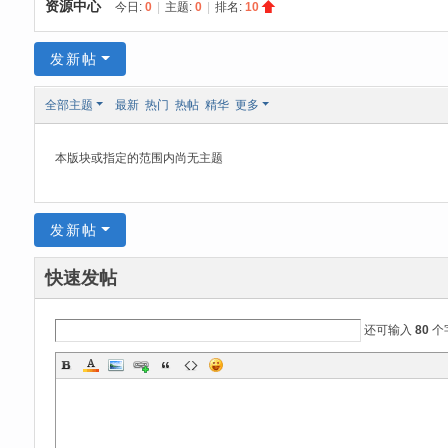
资源中心
今日:
0
|
主题:
0
|
排名:
10
元
论
发新帖
坛
全部主题
最新
热门
热帖
精华
更多
本版块或指定的范围内尚无主题
发新帖
快速发帖
还可输入
80
个