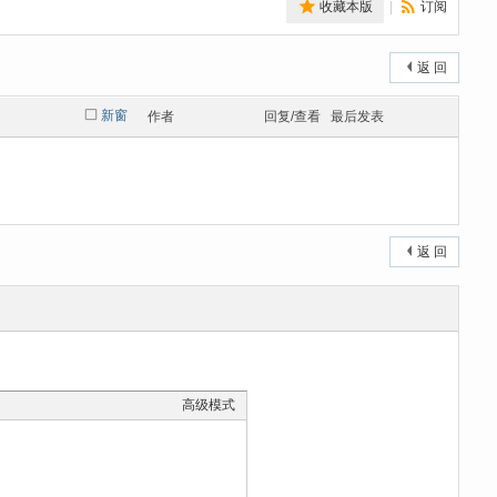
收藏本版
|
订阅
返 回
新窗
作者
回复/查看
最后发表
返 回
高级模式