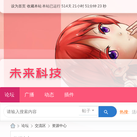
设为首页
收藏本站
本站已运行 514天 21小时 51分钟 23 秒
论坛
广播
动态
插件
帖子
热搜:
活
»
论坛
›
交流区
›
资源中心
次